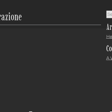
razione
Ar
He
Co
A 